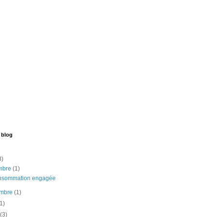
 blog
8)
mbre
(1)
nsommation engagée
embre
(1)
(1)
t
(3)