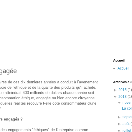
Accueil
Accueil
ngagée
ires de ces dix dernières années a conduit à l’avènement
Archives du
e de l'éthique et de la qualité des produits qu'il achète.
►
2015
(1)
 atteindrait 400 milliards de dollars chaque année soit
▼
2013
(1
sommation éthique, engagée ou bien encore citoyenne
▼
nove
quelles réalités recouvre t-elle côté consommateur d'une
?
La co
►
sept
rs engagés ?
►
août
à des engagements "éthiques" de l'entreprise comme :
►
juille