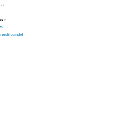
12)
us ?
wn
 profil complet