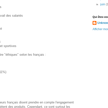
►
juin
(
ts
vail des salariés
Qui êtes-vo
Unkno
té
Afficher mon
x
 et sportives
re "éthiques" selon les français :
(11%)
rs français disent prendre en compte l'engagement
chètent des produits. Cependant, ce sont surtout les